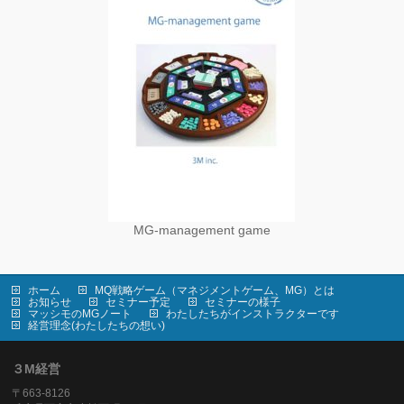
MG-management game
ホーム
MQ戦略ゲーム（マネジメントゲーム、MG）とは
お知らせ
セミナー予定
セミナーの様子
マッシモのMGノート
わたしたちがインストラクターです
経営理念(わたしたちの想い)
３M経営
〒663-8126