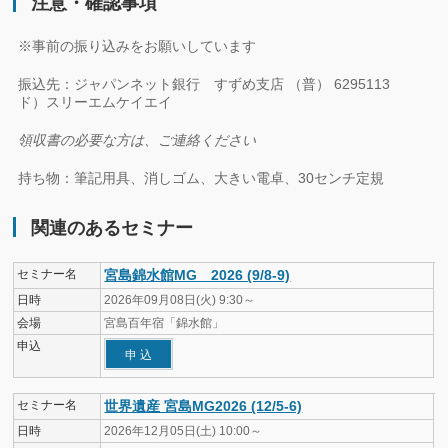
注意・確認事項
※事前の振り込みをお願いしています
振込先：ジャパンネット銀行 すずめ支店 （普） 6295113
ド）スリーエムケイエイ
領収書の必要な方は、ご連絡ください
持ち物：筆記用具、消しゴム、大きい電卓、30センチ定
規
関連のあるセミナー
セミナー名
宮島錦水館MG 2026 (9/8-9)
日時
2026年09月08日(火) 9:30～
会場
宮島百年宿「錦水館」
申込
申 込
セミナー名
世界遺産 宮島MG2026 (12/5-6)
日時
2026年12月05日(土) 10:00～