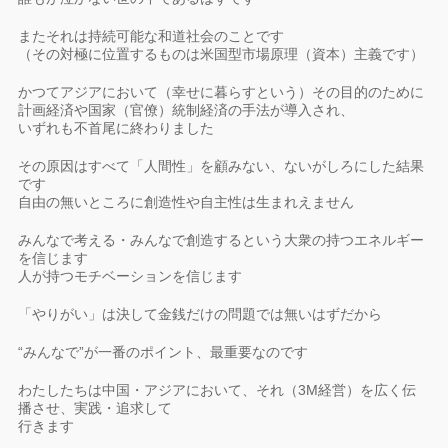
またそれは持続可能な和道社会のことです
（その対極に位置するものは米国型市場原理（資本）主義です）
かつてアジアにおいて（幸せに暮らすという）その目的のために
計画経済や国家（官僚）統制経済の手法が導入され、
いずれも不首尾に終わりました
その原因はすべて「人間性」を顧みない、ないがしろにした結果
です
自由の無いところに創造性や自主性は生まれえません
みんなで考える・みんなで創造するという大衆の持つエネルギー
を信じます
人が持つモチベーションを信じます
「やりがい」は決して金銭だけの問題では無いはずだから
“みんなで”が一番のポイント、最重要なのです
わたしたちは中国・アジアにおいて、それ（3M経営）を広く伝
播させ、実践・追求して
行きます