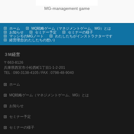
MG-management game
ホーム
MQ戦略ゲーム（マネジメントゲーム、MG）とは
お知らせ
セミナー予定
セミナーの様子
マッシモのMGノート
わたしたちがインストラクターです
経営理念(わたしたちの想い)
３M経営
〒663-8126
兵庫県西宮市小松西町1丁目1-1-2-201
TEL : 090-3138-4105 / FAX : 0798-48-9040
ホーム
MQ戦略ゲーム（マネジメントゲーム、MG）とは
お知らせ
セミナー予定
セミナーの様子