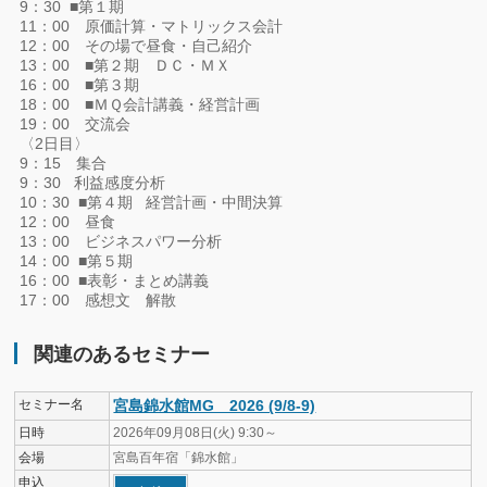
9：30 ■第１期
11：00 原価計算・マトリックス会計
12：00 その場で昼食・自己紹介
13：00 ■第２期 ＤＣ・ＭＸ
16：00 ■第３期
18：00 ■ＭＱ会計講義・経営計画
19：00 交流会
〈2日目〉
9：15 集合
9：30 利益感度分析
10：30 ■第４期 経営計画・中間決算
12：00 昼食
13：00 ビジネスパワー分析
14：00 ■第５期
16：00 ■表彰・まとめ講義
17：00 感想文 解散
関連のあるセミナー
セミナー名
宮島錦水館MG 2026 (9/8-9)
日時
2026年09月08日(火) 9:30～
会場
宮島百年宿「錦水館」
申込