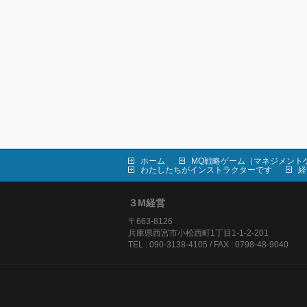
ホーム
MQ戦略ゲーム（マネジメント
わたしたちがインストラクターです
経
３M経営
〒663-8126
兵庫県西宮市小松西町1丁目1-1-2-201
TEL : 090-3138-4105 / FAX : 0798-48-9040