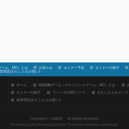
ゲーム、MG）とは
お知らせ
セミナー予定
セミナーの様子
営理念(わたしたちの想い)
ホーム
MQ戦略ゲーム（マネジメントゲーム、MG）とは
セミナーの様子
マッシモのMGノート
わたしたちがインス
経営理念(わたしたちの想い)
Copyright ©
３M経営
All Rights Reserved.
Powered by
WordPress
&
BizVektor Theme
by
Vektor,Inc.
technology.