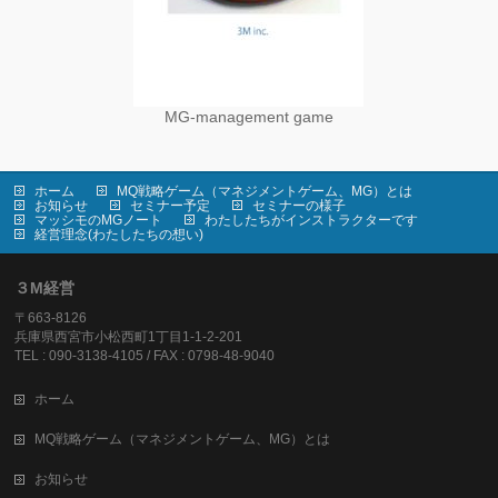
MG-management game
ホーム
MQ戦略ゲーム（マネジメントゲーム、MG）とは
お知らせ
セミナー予定
セミナーの様子
マッシモのMGノート
わたしたちがインストラクターです
経営理念(わたしたちの想い)
３M経営
〒663-8126
兵庫県西宮市小松西町1丁目1-1-2-201
TEL : 090-3138-4105 / FAX : 0798-48-9040
ホーム
MQ戦略ゲーム（マネジメントゲーム、MG）とは
お知らせ