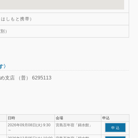
05（はしもと携帯）
税別）
す〉
店 （普） 6295113
日時
会場
申込
2026年09月08日(火) 9:30
宮島百年宿「錦水館」
申 込
～