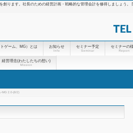
を創ります。社長のための経営計画・戦略的な管理会計を修得しましょう。 関
TEL
ントゲーム、MG）とは
お知らせ
セミナー予定
セミナーの
Info
Seminar
Report
経営理念(わたしたちの想い)
Mission
G 2.0-(8/2)