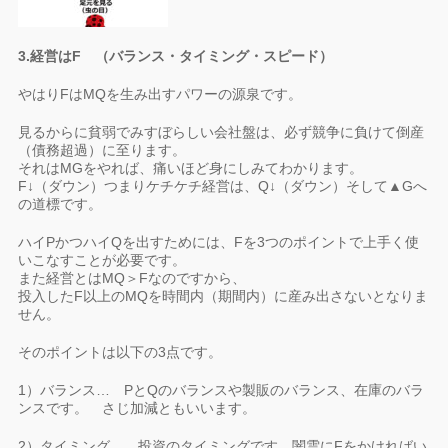
3.経営はF （バランス・タイミング・スピード）
やはりFはMQを生み出すパワーの源泉です。
見るからに貧弱でみすぼらしい会社盤は、必ず競争に負けて倒産
（債務超過）に至ります。
それはMGをやれば、痛いほど身にしみてわかります。
F↓（ダウン）つまりケチケチ経営は、Q↓（ダウン）そして▲Gへ
の道標です。
ハイPかつハイQを出すためには、Fを3つのポイントで上手く使
いこなすことが必要です。
また経営とはMQ＞Fなのですから、
投入したF以上のMQを時間内（期間内）に産み出さないとなりま
せん。
そのポイントは以下の3点です。
1）バランス… PとQのバランスや製販のバランス、在庫のバラ
ンスです。 さじ加減ともいいます。
2）タイミング… 投資のタイミングです。闇雲にFをかければい