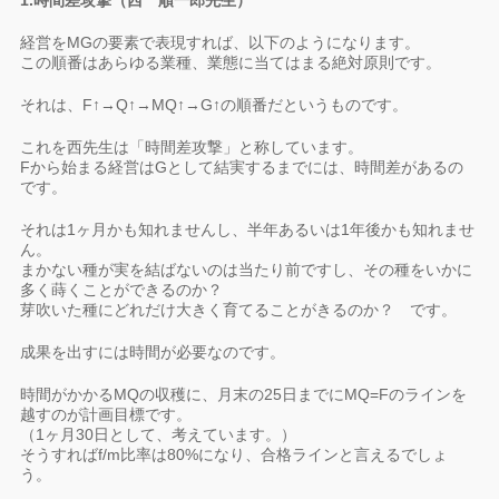
1.時間差攻撃（西 順一郎先生）
経営をMGの要素で表現すれば、以下のようになります。
この順番はあらゆる業種、業態に当てはまる絶対原則です。
それは、F↑→Q↑→MQ↑→G↑の順番だというものです。
これを西先生は「時間差攻撃」と称しています。
Fから始まる経営はGとして結実するまでには、時間差があるの
です。
それは1ヶ月かも知れませんし、半年あるいは1年後かも知れませ
ん。
まかない種が実を結ばないのは当たり前ですし、その種をいかに
多く蒔くことができるのか？
芽吹いた種にどれだけ大きく育てることがきるのか？ です。
成果を出すには時間が必要なのです。
時間がかかるMQの収穫に、月末の25日までにMQ=Fのラインを
越すのが計画目標です。
（1ヶ月30日として、考えています。）
そうすればf/m比率は80%になり、合格ラインと言えるでしょ
う。