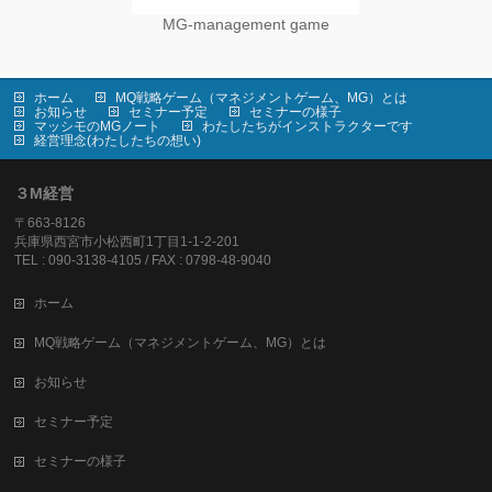
MG-management game
ホーム
MQ戦略ゲーム（マネジメントゲーム、MG）とは
お知らせ
セミナー予定
セミナーの様子
マッシモのMGノート
わたしたちがインストラクターです
経営理念(わたしたちの想い)
３M経営
〒663-8126
兵庫県西宮市小松西町1丁目1-1-2-201
TEL : 090-3138-4105 / FAX : 0798-48-9040
ホーム
MQ戦略ゲーム（マネジメントゲーム、MG）とは
お知らせ
セミナー予定
セミナーの様子