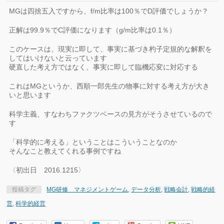
MGは四捨五入ですから、f/m比率は100％でD評価でしょうか？
正解は99.9％でC評価になります（g/m比率は0.1％）
このケースは、現実に即して、事実に基づき杓子定規的な解釈を
してはいけないと云っています
硬直した考え方ではなく、事実に即して臨機応変に対応する
これはMGというか、西順一郎先生の物事に対する考え方が大き
いと思います
科学主義、すなわちファクツベースの見方がそうさせているので
す
「科学的に考える」ということはこういうことなのか
そんなこと教えてくれる事例ですね
〈初出日 2016.1215〉
投稿タグ
MG研修 マネジメントゲーム
,
データ分析
,
戦略会計
,
戦略的経
営
,
科学的経営