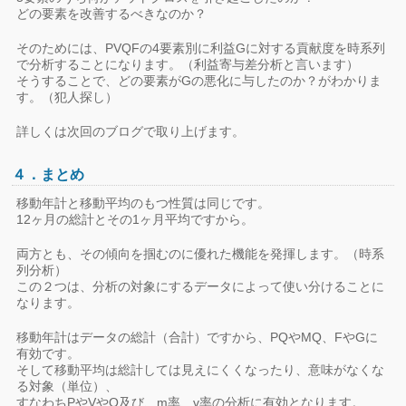
どの要素を改善するべきなのか？
そのためには、PVQFの4要素別に利益Gに対する貢献度を時系列
で分析することになります。（利益寄与差分析と言います）
そうすることで、どの要素がGの悪化に与したのか？がわかりま
す。（犯人探し）
詳しくは次回のブログで取り上げます。
４．まとめ
移動年計と移動平均のもつ性質は同じです。
12ヶ月の総計とその1ヶ月平均ですから。
両方とも、その傾向を掴むのに優れた機能を発揮します。（時系
列分析）
この２つは、分析の対象にするデータによって使い分けることに
なります。
移動年計はデータの総計（合計）ですから、PQやMQ、FやGに
有効です。
そして移動平均は総計しては見えにくくなったり、意味がなくな
る対象（単位）、
すなわちPやVやQ及び、m率、v率の分析に有効となります。