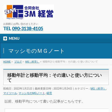
お気軽にお問い合わせください
TEL
090-3138-4105
MENU
マッシモのＭＧノート
HOME
»
ブログ
»
MG（科学）
»
移動年計と移動平均：その違いと使い方について
移動年計と移動平均：その違いと使い方につい
て
投稿日 : 2022年1月21日
最終更新日時 : 2022年1月24日
カテゴリー :
MG（科学）
,
マイツール
,
マッシモのMGノート
,
経営
以前、移動平均について書いた記事がこちらです。