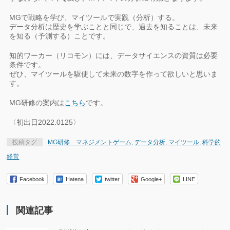
MGで戦略を学び、マイツールで実践（分析）する。
データ分析は歴史を学ぶことと同じで、過去を知ることは、未来
を知る（予測する）ことです。
知的ワーカー（リコモン）には、データサイエンスの資質は必要
条件です。
ぜひ、マイツールを駆使して未来の数字を作って欲しいと思いま
す。
MG研修の案内は
こちら
です。
〈初出日2022.0125〉
投稿タグ
MG研修 マネジメントゲーム
,
データ分析
,
マイツール
,
科学的
経営
Facebook
Hatena
twitter
Google+
LINE
関連記事