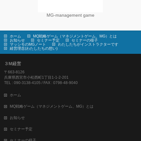
MG-management game
ホーム
MQ戦略ゲーム（マネジメントゲーム、MG）とは
お知らせ
セミナー予定
セミナーの様子
マッシモのMGノート
わたしたちがインストラクターです
経営理念(わたしたちの想い)
３M経営
〒663-8126
兵庫県西宮市小松西町1丁目1-1-2-201
TEL : 090-3138-4105 / FAX : 0798-48-9040
ホーム
MQ戦略ゲーム（マネジメントゲーム、MG）とは
お知らせ
セミナー予定
セミナーの様子