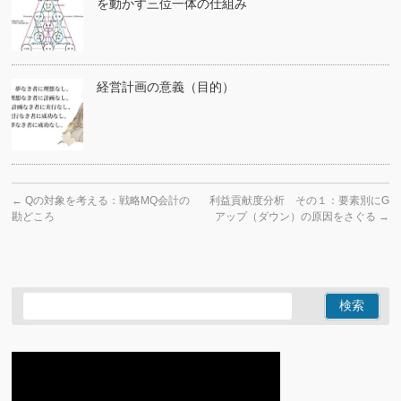
を動かす三位一体の仕組み
経営計画の意義（目的）
←
Qの対象を考える：戦略MQ会計の
利益貢献度分析 その１：要素別にG
勘どころ
アップ（ダウン）の原因をさぐる
→